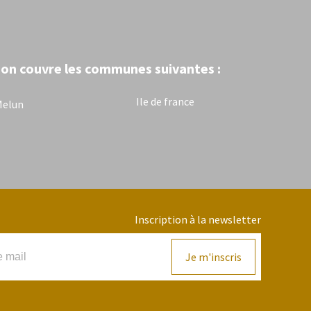
ion couvre les communes suivantes :
Ile de france
Melun
Inscription à la newsletter