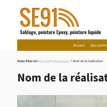
Panneau de gestion des cookies
Sablage, peinture Epoxy, peinture liquide
Accueil
Qui somm
Vous êtes ici :
Accueil
>
réalisations
>
Nom de la réalisation
Nom de la réalisa