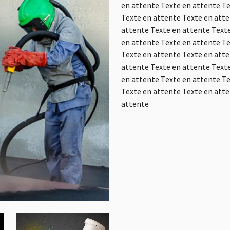
en attente Texte en attente Te
Texte en attente Texte en atte
attente Texte en attente Texte
en attente Texte en attente Te
Texte en attente Texte en atte
attente Texte en attente Texte
en attente Texte en attente Te
Texte en attente Texte en atte
attente