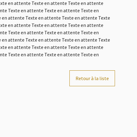
xte en attente Texte en attente Texte en attente
nte Texte en attente Texte en attente Texte en
 en attente Texte en attente Texte en attente Texte
xte en attente Texte en attente Texte en attente
nte Texte en attente Texte en attente Texte en
 en attente Texte en attente Texte en attente Texte
xte en attente Texte en attente Texte en attente
nte Texte en attente Texte en attente Texte en
Retour à la liste