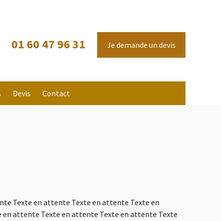
01 60 47 96 31
Je demande un devis
s
Devis
Contact
nte Texte en attente Texte en attente Texte en
 en attente Texte en attente Texte en attente Texte