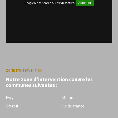
Google Maps Search API est désactivé.
Autoriser
ZONE D'INTERVENTION
Notre zone d'intervention couvre les
communes suivantes :
Evry
Melun
Créteil
Ile de france