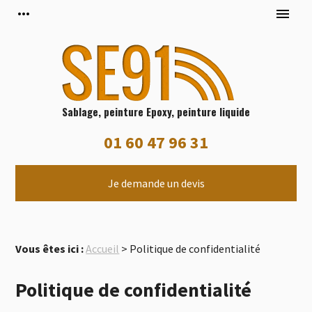
Panneau de gestion des cookies
more_horiz
menu
Sablage, peinture Epoxy, peinture liquide
01 60 47 96 31
Je demande un devis
Vous êtes ici :
Accueil
> Politique de confidentialité
Politique de confidentialité